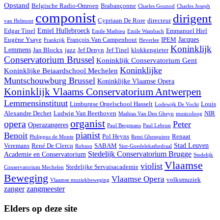
Opstand
Belgische Radio-Omroep
Brabançonne
Charles Gounod
Charles Joseph
componist
dirigent
Cypriaan De Rore
directeur
van Helmont
Emiel Hullebroeck
Edgar Tinel
Emmanuel Hiel
Emile Mathieu
Emile Wambach
Jacques
Eugène Ysaye
François Van Campenhout
IPEM
Frankrijk
Heverlee
Koninklijk
Lemmens
Jan Blockx
jazz
Jef Denyn
Jef Tinel
klokkengieter
Conservatorium Brussel
Koninklijk Conservatorium Gent
Koninklijke
Koninklijke Beiaardschool Mechelen
Muntschouwburg Brussel
Koninklijke Vlaamse Opera
Koninklijk Vlaams Conservatorium Antwerpen
Lemmensinstituut
Limburgse Orgelschool Hasselt
Louis
Lodewijk De Vocht
Alexandre Dechet
Ludwig Van Beethoven
NIR
Mathias Van Den Gheyn
musicoloog
organist
opera
Peter
Operazangeres
Paul Bergmans
Paul Lebrun
pianist
Benoit
Pol Heyns
Renaat
Philippus de Monte
Remi Ghesquiere
Stad Leuven
Veremans
René De Clercq
SABAM
Robson
Sint-Goedelekathedraal
Stedelijk Conservatorium Brugge
Academie en Conservatorium
Stedelijk
Vlaamse
violist
Stedelijke Servaisacademie
Conservatorium Mechelen
Beweging
Vlaamse Opera
volksmuziek
Vlaamse muziekbeweging
zanger
zangmeester
Elders op deze site