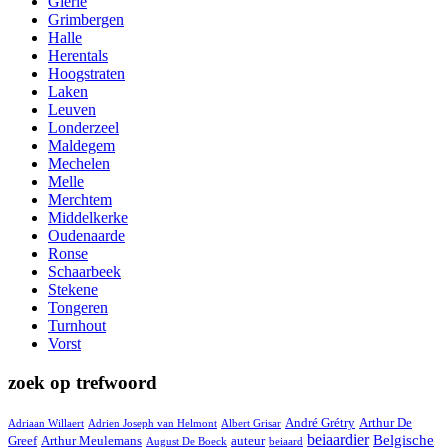
Gierle
Grimbergen
Halle
Herentals
Hoogstraten
Laken
Leuven
Londerzeel
Maldegem
Mechelen
Melle
Merchtem
Middelkerke
Oudenaarde
Ronse
Schaarbeek
Stekene
Tongeren
Turnhout
Vorst
zoek op trefwoord
André Grétry
Arthur De
Adriaan Willaert
Adrien Joseph van Helmont
Albert Grisar
beiaardier
Belgische
Greef
Arthur Meulemans
auteur
August De Boeck
beiaard