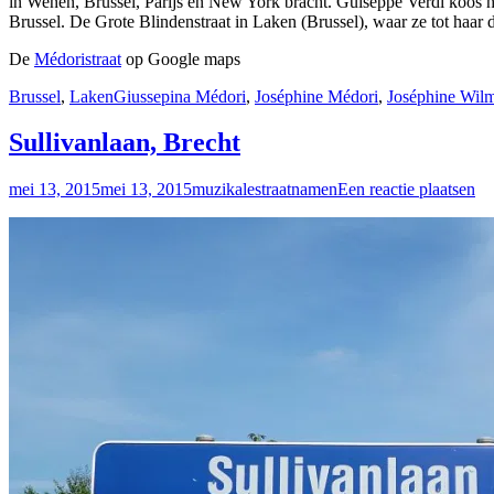
in Wenen, Brussel, Parijs en New York bracht. Guiseppe Verdi koos h
Brussel. De Grote Blindenstraat in Laken (Brussel), waar ze tot haar
De
Médoristraat
op Google maps
Brussel
,
Laken
Giussepina Médori
,
Joséphine Médori
,
Joséphine Wil
Sullivanlaan, Brecht
mei 13, 2015
mei 13, 2015
muzikalestraatnamen
Een reactie plaatsen