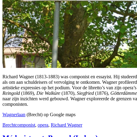
Richard Wagner (1813-1883) was componist en essayist. Hij studeerde 
als om aan schuldeisers of vervolging te ontkomen. Wagner profileerde
artistieke expressies op het podium. Voor de libretto’s van zijn ope
Reingold
(1869),
Die Walküre
(1870),
Siegfried
(1876),
Götterdämme
naar zijn inzichten werd gebouwd. Wagner exploreerde de grenzen van
componisten.
Wagnerlaan
(Brecht) op Google maps
Brecht
componist
,
opera
,
Richard Wagner