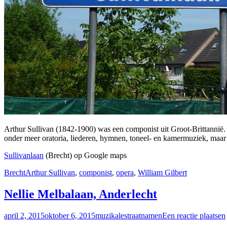
Arthur Sullivan (1842-1900) was een componist uit Groot-Brittannië
onder meer oratoria, liederen, hymnen, toneel- en kamermuziek, maar 
Sullivanlaan
(Brecht) op Google maps
Brecht
Arthur Sullivan
,
componist
,
opera
,
William Gilbert
Nellie Melbalaan, Anderlecht
april 2, 2015
oktober 6, 2015
muzikalestraatnamen
Een reactie plaatsen