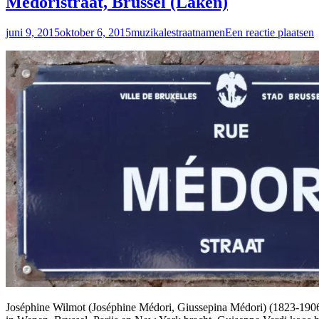
Médoristraat, Brussel (Laken)
juni 9, 2015
oktober 6, 2015
muzikalestraatnamen
Een reactie plaatsen
Joséphine Wilmot (Joséphine Médori, Giussepina Médori) (1823-1906)