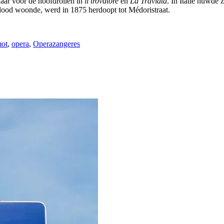
aar voor de hoofdrollen in
ll trovatore
en
La Traviata
. In Italië huwde
 dood woonde, werd in 1875 herdoopt tot Médoristraat.
mot
,
opera
,
Operazangeres