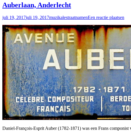
Auberlaan, Anderlecht
juli 19, 2017
juli 19, 2017
muzikalestraatnamen
Een reactie plaatsen
Daniel-François-Esprit Auber (1782-1871) was een Frans componist v