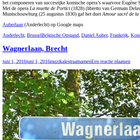
het componeren van succesrijke komische opera’s waarvoor Eugène Scr
Met de opera
La muette de Portici
(1828) (libretto van Germain Delav
Muntschouwburg (25 augustus 1830) gaf het duet
Amour sacré de la 
Auberlaan
(Anderlecht) op Google maps
Anderlecht
,
Brussel
Belgische Opstand
,
Daniel Auber
,
Frankrijk
,
Koni
Wagnerlaan, Brecht
juni 1, 2016
juni 1, 2016
muzikalestraatnamen
Een reactie plaatsen