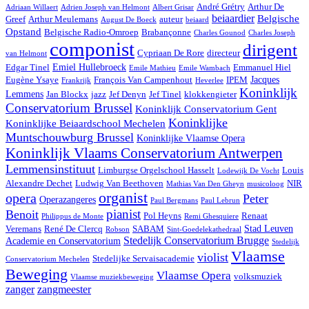
André Grétry
Arthur De
Adriaan Willaert
Adrien Joseph van Helmont
Albert Grisar
beiaardier
Belgische
Greef
Arthur Meulemans
auteur
August De Boeck
beiaard
Opstand
Belgische Radio-Omroep
Brabançonne
Charles Gounod
Charles Joseph
componist
dirigent
Cypriaan De Rore
directeur
van Helmont
Emiel Hullebroeck
Edgar Tinel
Emmanuel Hiel
Emile Mathieu
Emile Wambach
Jacques
Eugène Ysaye
François Van Campenhout
IPEM
Frankrijk
Heverlee
Koninklijk
Lemmens
Jan Blockx
jazz
Jef Denyn
Jef Tinel
klokkengieter
Conservatorium Brussel
Koninklijk Conservatorium Gent
Koninklijke
Koninklijke Beiaardschool Mechelen
Muntschouwburg Brussel
Koninklijke Vlaamse Opera
Koninklijk Vlaams Conservatorium Antwerpen
Lemmensinstituut
Limburgse Orgelschool Hasselt
Louis
Lodewijk De Vocht
Alexandre Dechet
Ludwig Van Beethoven
NIR
Mathias Van Den Gheyn
musicoloog
organist
opera
Peter
Operazangeres
Paul Bergmans
Paul Lebrun
pianist
Benoit
Pol Heyns
Renaat
Philippus de Monte
Remi Ghesquiere
Stad Leuven
Veremans
René De Clercq
SABAM
Robson
Sint-Goedelekathedraal
Stedelijk Conservatorium Brugge
Academie en Conservatorium
Stedelijk
Vlaamse
violist
Stedelijke Servaisacademie
Conservatorium Mechelen
Beweging
Vlaamse Opera
volksmuziek
Vlaamse muziekbeweging
zanger
zangmeester