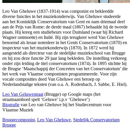
Leo Van Gheluwe (1837-1914) was componist en bekleedde
diverse functies in het muziekonderwijs. Van Gheluwe studeerde
aan het Koninklijk Conservatorium van Gent en nam driemaal deel
aan de Prijs van Rome: de derde maal (1867) behaalde hij de tweede
plaats. Hij kreeg een studiebeurs voor Duitsland (waar hij Richard
Wagner ontmoette) en Italië. Bij zijn terugkeer werd Van Gheluwe
benoemd als leraar notenleer in het Gents Conservatorium (1870) en
inspecteur van het muziekonderwijs (1870). In 1872 werd hij
aangesteld als directeur van de stedelijke muziekschool van Brugge
en hij zou deze functie 29 jaar lang bekleden. De instelling verkreeg
onder zijn leiding de titel conservatorium (1874). In 1895 stichtte hij
de Brugse ‘Maatschappij der Concerten van het Conservatorium’ die
het werk van Vlaamse componisten programmeerde. Voor zijn
vocale composities deed Van Gheluwe een beroep op
Nederlandstalige teksten (van o.a. A. Rodenbach, J. Sabbe, E. Hiel).
Leo Van Geluwestraat
(Brugge) op Google maps (het
straatnaambord spelt ‘Geluwe’ i.p.v ‘Gheluwe’)
Biografie
van Leo van Gheluwe bij het Studiecentrum voor
Vlaamse Muziek
Brugge
componist
,
Leo Van Gheluwe
,
Stedelijk Conservatorium
Brugge