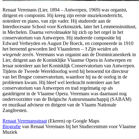
Renaat Veremans (Lier, 1894 – Antwerpen, 1969) was organist,
dirigent en componist. Hij kreeg zijn eerste muziekonderricht,
notenleer en piano, van zijn vader. Hij studeerde aan de
Interdiocesane School voor Kerkmuziek, later het Lemmensinstituut,
in Mechelen. Daarna vervolmaakte hij zich op het orgel in het
conservatorium van Antwerpen. Hij studeerde compositie bij
Edward Verheyden en August De Boeck, en componeerde in 1910
het beroemd geworden lied Vlaanderen –
’t Zijn weiden als
wiegende zeeën
. Veremans was organist aan de Dominicanenkerk in
Lier, dirigent aan de Koninklijke Vlaamse Opera in Antwerpen en
leraar notenleer aan het Koninklijk Conservatorium van Antwerpen.
Tijdens de Tweede Wereldoorlog werd hij benoemd tot directeur
van het Brugse conservatorium, waardoor hij na de oorlog in de
problemen kwam. Hij bleef wel leerkracht notenleer aan het
conservatorium van Antwerpen en trad regelmatig op als
gastdirigent in de Vlaamse Opera. Veremans was daarnaast nog
ondervoorzitter van de Belgische Auteursmaatschappij (SABAM)
en muzikaal adviseur en dirigent van de Vlaams Nationale
Zangfeesten.
Renaat Veremansstraat
(Ekeren) op Google Maps
Biografie
van Renaat Veremans bij het Studiecentrum voor Vlaamse
Muziek