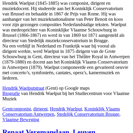
Hendrik Waelput (1845-1885) was componist, dirigent en
muziekdocent. Hij studeerde aan het Koninklijk Conservatorium
van Brussel en behaalde in 1867 de Prijs van Rome. Hij was
aanhanger van het muzieknationalisme van Peter Benoit en koos
voor zijn gezongen composities Nederlandstalige teksten. Waelput
was medeoprichter van Koninklijke Vlaamse Schouwburg in
Brussel (1866-1867) en werd in van 1869 tot 1871 aangesteld als
directeur van Stedelijk muziekconservatorium in Brugge.
Na een verblijf in Nederland en Frankrijk waar hij vooral als
dirigent werkte, werd Waelput in 1875 dirigent van de Grote
Schouwburg in Gent, directeur van het Théâtre Royal in Antwerpen
(1879-1880) en docent aan het Koninklijk Vlaams Conservatorium
in Antwerpen (1879). Waelput componeerde een gevarieerd oeuvre
met concerto’s, symfonieën, cantates, opera’s, kamermuziek en
liederen.
Hendrik Waelputstraat
(Gent) op Google maps
Biografie
van Hendrik Waelput bij het Studiecentrum voor Vlaamse
Muziek
Gent
componist
,
dirigent
,
Hendrik Waelput
,
Koninklijk Vlaams
Conservatorium Antwerpen
,
Stedelijk Conservatorium Brugge
,
Vlaamse Beweging
Renaat Veremanslaan, Leuven