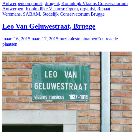
Antwerpen
componist
,
dirigent
,
Koninklijk Vlaams Conservatorium
Antwerpen
,
Koninklijke Vlaamse Opera
,
organist
,
Renaat
Veremans
,
SABAM
,
Stedelijk Conservatorium Brugge
Leo Van Geluwestraat, Brugge
maart 16, 2015
maart 17, 2015
muzikalestraatnamen
Een reactie
plaatsen