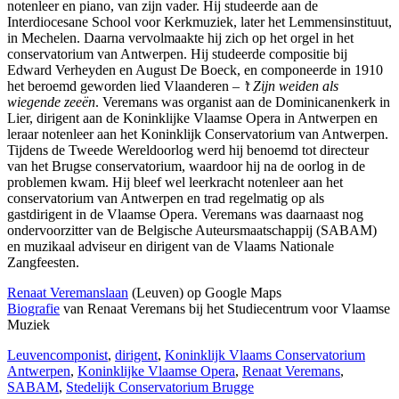
notenleer en piano, van zijn vader. Hij studeerde aan de
Interdiocesane School voor Kerkmuziek, later het Lemmensinstituut,
in Mechelen. Daarna vervolmaakte hij zich op het orgel in het
conservatorium van Antwerpen. Hij studeerde compositie bij
Edward Verheyden en August De Boeck, en componeerde in 1910
het beroemd geworden lied Vlaanderen –
’t Zijn weiden als
wiegende zeeën
. Veremans was organist aan de Dominicanenkerk in
Lier, dirigent aan de Koninklijke Vlaamse Opera in Antwerpen en
leraar notenleer aan het Koninklijk Conservatorium van Antwerpen.
Tijdens de Tweede Wereldoorlog werd hij benoemd tot directeur
van het Brugse conservatorium, waardoor hij na de oorlog in de
problemen kwam. Hij bleef wel leerkracht notenleer aan het
conservatorium van Antwerpen en trad regelmatig op als
gastdirigent in de Vlaamse Opera. Veremans was daarnaast nog
ondervoorzitter van de Belgische Auteursmaatschappij (SABAM)
en muzikaal adviseur en dirigent van de Vlaams Nationale
Zangfeesten.
Renaat Veremanslaan
(Leuven) op Google Maps
Biografie
van Renaat Veremans bij het Studiecentrum voor Vlaamse
Muziek
Leuven
componist
,
dirigent
,
Koninklijk Vlaams Conservatorium
Antwerpen
,
Koninklijke Vlaamse Opera
,
Renaat Veremans
,
SABAM
,
Stedelijk Conservatorium Brugge