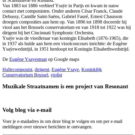
in Scandinavië en Rusland.
Van 1883 tot 1886 verbleef Ysaÿe in Parijs en kwam in nauw
contact met componisten. Onder anderen César Franck, Claude
Debussy, Camille Saint-Saëns, Gabriel Fauré, Ernest Chausson
droegen composities aan hem op. Van 1896 tot 1898 doceerde hij
viool aan het Brussels conservatorium en van 1918 tot 1922 was hij
dirigent bij het Cincinnati Symphonic Orchestra.
Ysaÿe was de vioolleraar van koningin Elisabeth (1876-1965), die
in 1937 als hulde aan hem een vioolconcours inrichtte: de Eugène
Ysaÿewedstrijd, in 1951 herdoopt tot Koningin Elisabethwedstrijd.
De
Eugène Ysayestraat
op Google maps
Halle
componist
,
dirigent
,
Eugène Ysaye
,
Koninklijk
Conservatorium Brussel
,
violist
Muzikale Straatnamen is een project van Resonant
Volg blog via e-mail
Voer je e-mailadres in om deze blog te volgen en om per e-mail
meldingen over nieuwe berichten te ontvangen.