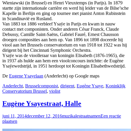
Wieniawski (in Brussel) en Henri Vieuxtemps (in Parijs). In 1879
startte zijn internationale carrière en werd hij leider van de Bilse’sche
Kapelle in Berlijn en ging op tournee met pianist Anton Rubinstein
in Scandinavië en Rusland.
Van 1883 tot 1886 verbleef Ysaÿe in Parijs en kwam in nauw
contact met componisten. Onder anderen César Franck, Claude
Debussy, Camille Saint-Saëns, Gabriel Fauré, Ernest Chausson
droegen composities aan hem op. Van 1896 tot 1898 doceerde hij
viool aan het Brussels conservatorium en van 1918 tot 1922 was hij
dirigent bij het Cincinnati Symphonic Orchestra.
Ysaÿe was de vioolleraar van koningin Elisabeth (1876-1965), die
in 1937 als hulde aan hem een vioolconcours inrichtte: de Eugène
Ysaÿewedstrijd, in 1951 herdoopt tot Koningin Elisabethwedstrijd.
De
Eugene Ysayelaan
(Anderlecht) op Google maps
Anderlecht
,
Brussel
componist
,
dirigent
,
Eugène Ysaye
,
Koninklijk
Conservatorium Brussel
,
violist
Eugène Ysayestraat, Halle
juni 11, 2014
december 12, 2016
muzikalestraatnamen
Een reactie
plaatsen