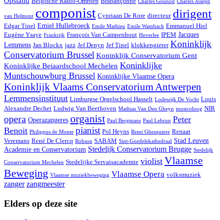
Opstand
Belgische Radio-Omroep
Brabançonne
Charles Gounod
Charles Joseph
componist
dirigent
Cypriaan De Rore
directeur
van Helmont
Emiel Hullebroeck
Edgar Tinel
Emmanuel Hiel
Emile Mathieu
Emile Wambach
Jacques
Eugène Ysaye
François Van Campenhout
IPEM
Frankrijk
Heverlee
Koninklijk
Lemmens
Jan Blockx
jazz
Jef Denyn
Jef Tinel
klokkengieter
Conservatorium Brussel
Koninklijk Conservatorium Gent
Koninklijke
Koninklijke Beiaardschool Mechelen
Muntschouwburg Brussel
Koninklijke Vlaamse Opera
Koninklijk Vlaams Conservatorium Antwerpen
Lemmensinstituut
Limburgse Orgelschool Hasselt
Louis
Lodewijk De Vocht
Alexandre Dechet
Ludwig Van Beethoven
NIR
Mathias Van Den Gheyn
musicoloog
organist
opera
Peter
Operazangeres
Paul Bergmans
Paul Lebrun
pianist
Benoit
Pol Heyns
Renaat
Philippus de Monte
Remi Ghesquiere
Stad Leuven
Veremans
René De Clercq
SABAM
Robson
Sint-Goedelekathedraal
Stedelijk Conservatorium Brugge
Academie en Conservatorium
Stedelijk
Vlaamse
violist
Stedelijke Servaisacademie
Conservatorium Mechelen
Beweging
Vlaamse Opera
volksmuziek
Vlaamse muziekbeweging
zanger
zangmeester
Elders op deze site