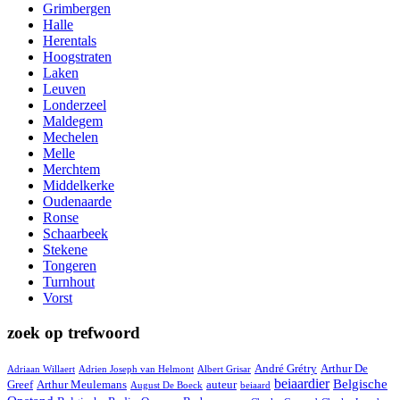
Grimbergen
Halle
Herentals
Hoogstraten
Laken
Leuven
Londerzeel
Maldegem
Mechelen
Melle
Merchtem
Middelkerke
Oudenaarde
Ronse
Schaarbeek
Stekene
Tongeren
Turnhout
Vorst
zoek op trefwoord
André Grétry
Arthur De
Adriaan Willaert
Adrien Joseph van Helmont
Albert Grisar
beiaardier
Belgische
Greef
Arthur Meulemans
auteur
August De Boeck
beiaard