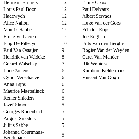
Herman Teirlinck
12
Emile Claus
Louis Paul Boon
12
Paul Delvaux
Hadewych
12
Albert Servaes
Alice Nahon
12
Hugo van der Goes
Maurits Sabbe
12
Félicien Rops
Emile Verhaeren
12
Joe English
Filip De Pillecyn
10
Frits Van den Berghe
Paul Van Ostaijen
9
Rogier Van der Weyden
Hendrik van Veldeke
8
Carel Van Mander
Gerard Walschap
7
Rik Wouters
Lode Zielens
6
Rombout Keldermans
Cyriel Verschaeve
6
Vincent Van Gogh
Anna Bijns
6
Maurice Maeterlinck
6
Renier Snieders
5
Jozef Simons
5
Georges Rodenbach
5
August Snieders
5
Julius Sabbe
5
Johanna Courtmans-
5
Berchmans