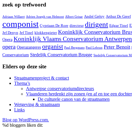
zoek op trefwoord
André Grétry
Arthur De Greef
Adriaan Willaert
Adrien Joseph van Helmont
Albert Grisar
componist
dirigent
E
Cypriaan De Rore
directeur
Edgar Tinel
Koninklijk Conservatorium Brus
Jef Denyn
Jef Tinel
klokkengieter
Koninklijk Vlaams Conservatorium Antwerpen
Opera
organist
opera
Peter Benoit
Operazangeres
Paul Bergmans
Paul Lebrun
Stedelijk Conservatorium Brugge
Conservatorium
Stedelijk Conservatorium M
Elders op deze site
Straatnamenproject & contact
Thema’s
Antwerpse conservatoriumdirecteurs
Vlaanderen herdenkt zijn zonen (en af en toe een dochter
De culturele canon van de straatnamen
Wetgeving & straatnaam
Links
Blog op WordPress.com.
%d
bloggers liken dit: