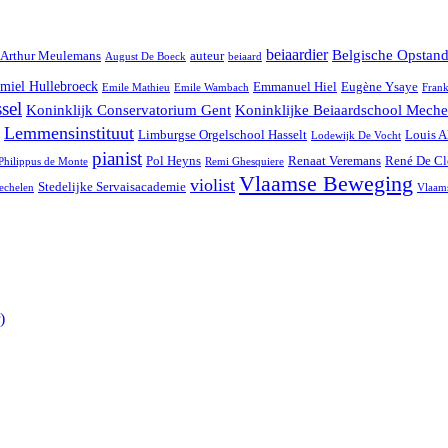
beiaardier
Belgische Opstan
Arthur Meulemans
auteur
August De Boeck
beiaard
miel Hullebroeck
Emmanuel Hiel
Eugène Ysaye
Emile Mathieu
Emile Wambach
Frank
sel
Koninklijk Conservatorium Gent
Koninklijke Beiaardschool Meche
Lemmensinstituut
Limburgse Orgelschool Hasselt
Louis A
Lodewijk De Vocht
pianist
Pol Heyns
Renaat Veremans
René De Cl
Philippus de Monte
Remi Ghesquiere
Vlaamse Beweging
violist
Stedelijke Servaisacademie
echelen
Vlaam
)