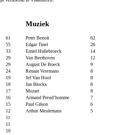
Muziek
61
Peter Benoit
62
55
Edgar Tinel
26
33
Emiel Hullebroeck
14
29
Van Beethoven
12
29
August De Boeck
9
24
Renaat Veremans
8
19
Jef Van Hoof
8
18
Jan Blockx
8
17
Mozart
8
16
Armand Preud’homme
7
15
Paul Gilson
6
12
Arthur Meulemans
5
11
11
10