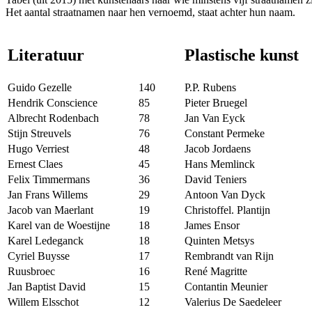
Het aantal straatnamen naar hen vernoemd, staat achter hun naam.
Literatuur
Plastische kunst
Guido Gezelle
140
P.P. Rubens
Hendrik Conscience
85
Pieter Bruegel
Albrecht Rodenbach
78
Jan Van Eyck
Stijn Streuvels
76
Constant Permeke
Hugo Verriest
48
Jacob Jordaens
Ernest Claes
45
Hans Memlinck
Felix Timmermans
36
David Teniers
Jan Frans Willems
29
Antoon Van Dyck
Jacob van Maerlant
19
Christoffel. Plantijn
Karel van de Woestijne
18
James Ensor
Karel Ledeganck
18
Quinten Metsys
Cyriel Buysse
17
Rembrandt van Rijn
Ruusbroec
16
René Magritte
Jan Baptist David
15
Contantin Meunier
Willem Elsschot
12
Valerius De Saedeleer