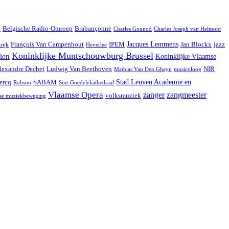
d
Belgische Radio-Omroep
Brabançonne
Charles Gounod
Charles Joseph van Helmont
Jacques Lemmens
François Van Campenhout
IPEM
Jan Blockx
jazz
rijk
Heverlee
Koninklijke Muntschouwburg Brussel
len
Koninklijke Vlaamse
lexandre Dechet
Ludwig Van Beethoven
NIR
Mathias Van Den Gheyn
musicoloog
Stad Leuven Academie en
ercq
SABAM
Robson
Sint-Goedelekathedraal
Vlaamse Opera
zanger
zangmeester
volksmuziek
se muziekbeweging