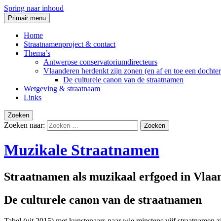
Spring naar inhoud
Primair menu
Home
Straatnamenproject & contact
Thema’s
Antwerpse conservatoriumdirecteurs
Vlaanderen herdenkt zijn zonen (en af en toe een dochter
De culturele canon van de straatnamen
Wetgeving & straatnaam
Links
Zoeken
Zoeken naar:
Muzikale Straatnamen
Straatnamen als muzikaal erfgoed in Vlaa
De culturele canon van de straatnamen
Tabel (uit 2015) met kunstenaars naar wie minstens vijf straatnamen 