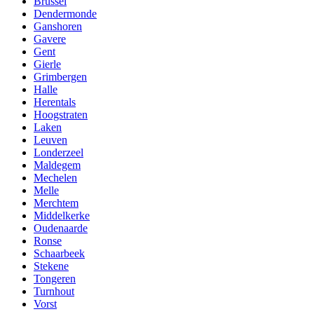
Brussel
Dendermonde
Ganshoren
Gavere
Gent
Gierle
Grimbergen
Halle
Herentals
Hoogstraten
Laken
Leuven
Londerzeel
Maldegem
Mechelen
Melle
Merchtem
Middelkerke
Oudenaarde
Ronse
Schaarbeek
Stekene
Tongeren
Turnhout
Vorst