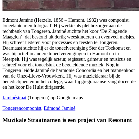
Edmont Jaminé (Herzele, 1856 – Hamont, 1932) was componist,
toneelauteur en fotograaf. Hij werkte als pleitbezorger aan de
rechtbank van Tongeren. Jaminé stichtte het koor ‘De Zingende
Maagden’, dat bestond uit dertig weeskinderen en evenveel meisjes.
Hij schreef liederen voor processies en feesten te Tongeren.
Daarnaast stichtte hij er de toneelvereniging Ster der Toekomst en
was hij actief in andere toneelverenigingen in Hamont en in
Neerpelt. Hij was tegelijk acteur, regisseur, grimeur en musicus en
schreef voor elk toneelstuk de begeleidende muziek. Nog in
Tongeren leidde Jaminé de harmonie Concordia en het mannenkoor
van de Onze-Lieve-Vrouwkerk. Hij was muziekleraar bij de
benedictijnen en in het college, waar hij gregoriaanse zang doceerde
en het koor De Hulst dirigeerde.
Jaminéstraat
(Tongeren) op Google maps.
Tongeren
componist
,
Edmond Jaminé
Muzikale Straatnamen is een project van Resonant