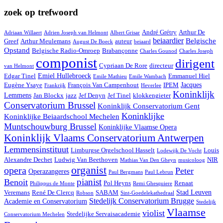
zoek op trefwoord
André Grétry
Arthur De
Adriaan Willaert
Adrien Joseph van Helmont
Albert Grisar
beiaardier
Belgische
Greef
Arthur Meulemans
auteur
August De Boeck
beiaard
Opstand
Belgische Radio-Omroep
Brabançonne
Charles Gounod
Charles Joseph
componist
dirigent
Cypriaan De Rore
directeur
van Helmont
Emiel Hullebroeck
Edgar Tinel
Emmanuel Hiel
Emile Mathieu
Emile Wambach
Jacques
Eugène Ysaye
François Van Campenhout
IPEM
Frankrijk
Heverlee
Koninklijk
Lemmens
Jan Blockx
jazz
Jef Denyn
Jef Tinel
klokkengieter
Conservatorium Brussel
Koninklijk Conservatorium Gent
Koninklijke
Koninklijke Beiaardschool Mechelen
Muntschouwburg Brussel
Koninklijke Vlaamse Opera
Koninklijk Vlaams Conservatorium Antwerpen
Lemmensinstituut
Limburgse Orgelschool Hasselt
Louis
Lodewijk De Vocht
Alexandre Dechet
Ludwig Van Beethoven
NIR
Mathias Van Den Gheyn
musicoloog
organist
opera
Peter
Operazangeres
Paul Bergmans
Paul Lebrun
pianist
Benoit
Pol Heyns
Renaat
Philippus de Monte
Remi Ghesquiere
Stad Leuven
Veremans
René De Clercq
SABAM
Robson
Sint-Goedelekathedraal
Stedelijk Conservatorium Brugge
Academie en Conservatorium
Stedelijk
Vlaamse
violist
Stedelijke Servaisacademie
Conservatorium Mechelen