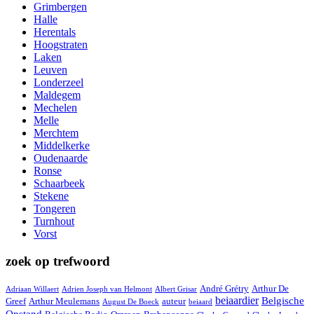
Grimbergen
Halle
Herentals
Hoogstraten
Laken
Leuven
Londerzeel
Maldegem
Mechelen
Melle
Merchtem
Middelkerke
Oudenaarde
Ronse
Schaarbeek
Stekene
Tongeren
Turnhout
Vorst
zoek op trefwoord
André Grétry
Arthur De
Adriaan Willaert
Adrien Joseph van Helmont
Albert Grisar
beiaardier
Belgische
Greef
Arthur Meulemans
auteur
August De Boeck
beiaard
Opstand