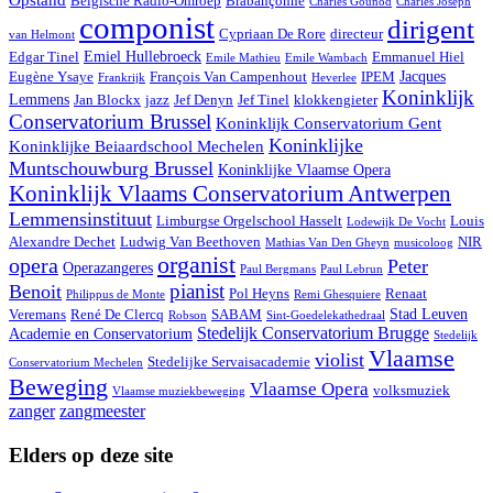
Belgische Radio-Omroep
Brabançonne
Charles Gounod
Charles Joseph
componist
dirigent
Cypriaan De Rore
directeur
van Helmont
Emiel Hullebroeck
Edgar Tinel
Emmanuel Hiel
Emile Mathieu
Emile Wambach
Jacques
Eugène Ysaye
François Van Campenhout
IPEM
Frankrijk
Heverlee
Koninklijk
Lemmens
Jan Blockx
jazz
Jef Denyn
Jef Tinel
klokkengieter
Conservatorium Brussel
Koninklijk Conservatorium Gent
Koninklijke
Koninklijke Beiaardschool Mechelen
Muntschouwburg Brussel
Koninklijke Vlaamse Opera
Koninklijk Vlaams Conservatorium Antwerpen
Lemmensinstituut
Limburgse Orgelschool Hasselt
Louis
Lodewijk De Vocht
Alexandre Dechet
Ludwig Van Beethoven
NIR
Mathias Van Den Gheyn
musicoloog
organist
opera
Peter
Operazangeres
Paul Bergmans
Paul Lebrun
pianist
Benoit
Pol Heyns
Renaat
Philippus de Monte
Remi Ghesquiere
Stad Leuven
Veremans
René De Clercq
SABAM
Robson
Sint-Goedelekathedraal
Stedelijk Conservatorium Brugge
Academie en Conservatorium
Stedelijk
Vlaamse
violist
Stedelijke Servaisacademie
Conservatorium Mechelen
Beweging
Vlaamse Opera
volksmuziek
Vlaamse muziekbeweging
zanger
zangmeester
Elders op deze site