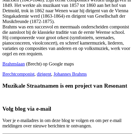
1849. Het werkte als muzikant van 1857 tot 1860 aan het hof van
Detmold, trok in 1862 naar Wenen waar hij dirigent van de Vienna
Singakademie werd (1863-1864) en dirigent van Gesellschaft der
Musikfreunde (1872-1875).
Brahms was een succesvol en meermaals onderscheiden componist
die aansloot bij de klassieke traditie van de eerste Weense school.
Hij componeerde voor groot orkest (symfonieën, serenades,
pianoconceren, vioolconcert), en schreef kamermuziek, liederen,
variaties op composities van anderen en op volksmuziek, werk voor
orgel en een requiem.
Brahmslaan
(Brecht) op Google maps
Brecht
componist
,
dirigent
,
Johannes Brahms
Muzikale Straatnamen is een project van Resonant
Volg blog via e-mail
Voer je e-mailadres in om deze blog te volgen en om per e-mail
meldingen over nieuwe berichten te ontvangen.